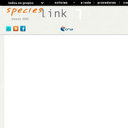
notícias
•
a rede
|
provedores
|
co
desde 2002