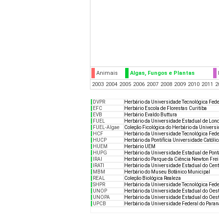
Animais
Algas, Fungos e Plantas
2003
2004
2005
2006
2007
2008
2009
2010
2011
2
DVPR
Herbário da Universidade Tecnológica Fede
EFC
Herbário Escola de Florestas Curitiba
EVB
Herbário Evaldo Buttura
FUEL
Herbário da Universidade Estadual de Lon
FUEL-Algae
Coleção Ficológica do Herbário da Univers
HCF
Herbário da Universidade Tecnológica Fe
HUCP
Herbário da Pontifícia Universidade Católi
HUEM
Herbário UEM
HUPG
Herbário da Universidade Estadual de Pon
IRAI
Herbário do Parque da Ciência Newton Frei
IRATI
Herbário da Universidade Estadual do Cen
MBM
Herbário do Museu Botânico Municipal
REAL
Coleção Biológica Realeza
SHPR
Herbário da Universidade Tecnológica Fed
UNOP
Herbário da Universidade Estadual do Oest
UNOPA
Herbário da Universidade Estadual do Oest
UPCB
Herbário da Universidade Federal do Paran