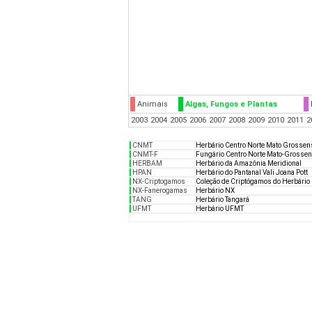
Animais
Algas, Fungos e Plantas
2003
2004
2005
2006
2007
2008
2009
2010
2011
2
CNMT
Herbário Centro Norte Mato Grossen
CNMT-F
Fungário Centro Norte Mato-Grosse
HERBAM
Herbário da Amazônia Meridional
HPAN
Herbário do Pantanal Vali Joana Pott
NX-Criptogamos
Coleção de Criptógamos do Herbário
NX-Fanerogamas
Herbário NX
TANG
Herbário Tangará
UFMT
Herbário UFMT