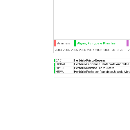
Animais
Algas, Fungos e Plantas
2003
2004
2005
2006
2007
2008
2009
2010
2011
2
EAC
Herbário Prisco Bezerra
HCDAL
Herbário Caririense Dárdano de Andrade-
HPEC
Herbário Didático Padre Cícero
HUVA
Herbário Professor Francisco José de Abr