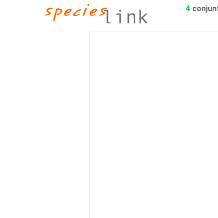
4
conjun