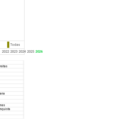
s
Todas
1
2022
2023
2024
2025
2026
reitas
tana
lmas
onquista