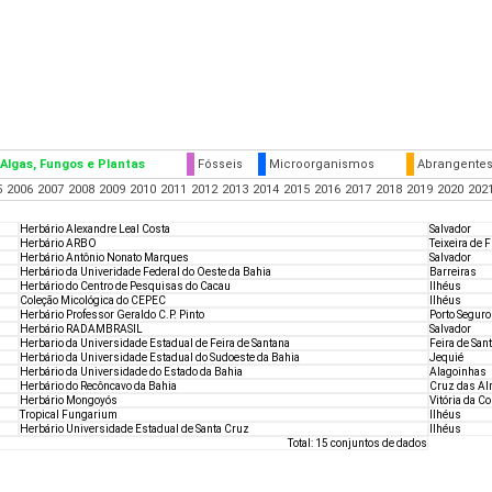
Algas, Fungos e Plantas
Fósseis
Microorganismos
Abrangente
5
2006
2007
2008
2009
2010
2011
2012
2013
2014
2015
2016
2017
2018
2019
2020
202
Herbário Alexandre Leal Costa
Salvador
Herbário ARBO
Teixeira de F
Herbário Antônio Nonato Marques
Salvador
Herbário da Univeridade Federal do Oeste da Bahia
Barreiras
Herbário do Centro de Pesquisas do Cacau
Ilhéus
Coleção Micológica do CEPEC
Ilhéus
Herbário Professor Geraldo C.P. Pinto
Porto Seguro
Herbário RADAMBRASIL
Salvador
Herbario da Universidade Estadual de Feira de Santana
Feira de San
Herbário da Universidade Estadual do Sudoeste da Bahia
Jequié
Herbário da Universidade do Estado da Bahia
Alagoinhas
Herbário do Recôncavo da Bahia
Cruz das A
Herbário Mongoyós
Vitória da C
Tropical Fungarium
Ilhéus
Herbário Universidade Estadual de Santa Cruz
Ilhéus
Total: 15 conjuntos de dados