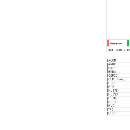
Animais
2003
2004
200
ALCB
ARBO
BAH
BRBA
CEPEC
CEPEC-Fungi
GCPP
HRB
HUEFS
HUESB
HUNEB
HURB
HVC
TFB
UESC