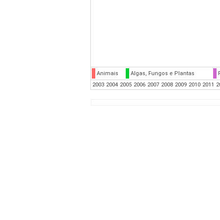
Animais
Algas, Fungos e Plantas
2003
2004
2005
2006
2007
2008
2009
2010
2011
2