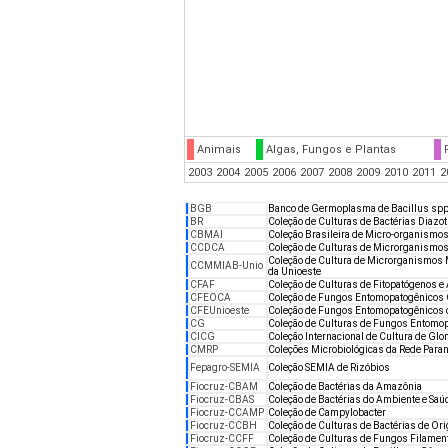
Animais
Algas, Fungos e Plantas
2003
2004
2005
2006
2007
2008
2009
2010
2011
2
BGB
Banco de Germoplasma de Bacillus spp. 
BR
Coleção de Culturas de Bactérias Diazot
CBMAI
Coleção Brasileira de Micro-organismos
CCDCA
Coleção de Culturas de Microrganismo
Coleção de Cultura de Microrganismos M
CCMMIAB-Unio
da Unioeste
CFAF
Coleção de Culturas de Fitopatógenos e 
CFEOCA
Coleção de Fungos Entomopatogênicos
CFEUnioeste
Coleção de Fungos Entomopatogênicos do
CG
Coleção de Culturas de Fungos Entomo
CICG
Coleção Internacional de Cultura de Gl
CMRP
Coleções Microbiológicas da Rede Paran
Fepagro-SEMIA
Coleção SEMIA de Rizóbios
Fiocruz-CBAM
Coleção de Bactérias da Amazônia
Fiocruz-CBAS
Coleção de Bactérias do Ambiente e Saú
Fiocruz-CCAMP
Coleção de Campylobacter
Fiocruz-CCBH
Coleção de Culturas de Bactérias de Or
Fiocruz-CCFF
Coleção de Culturas de Fungos Filamen