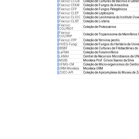
Fiocruz-CCGB
Coleção de Culturas de Bacillus e Gêner
Fiocruz-CFAM
Coleção de Fungos da Amazônia
Fiocruz-CFP
Coleção de Fungos Patogênicos
Fiocruz-CLEP
Coleção de Leptospira
Fiocruz-CLIOC
Coleção de Leishmania do Instituto Os
Fiocruz-CLIST
Coleção de Listeria
Fiocruz-
Coleção de Protozoários
COLPROT
Fiocruz-
Coleção de Trypanosoma de Mamíferos S
COLTRYP
Fiocruz-CYP
Coleção de Yersinia pestis
HUEG-Fungi
Coleção de Fungos do Herbário da Univ
IBSBF
Coleção de Culturas de Fitobactérias do 
LaFMA
Coleção de Foraminíferos
LAMAI
Central de Recursos Microbianos da U
MGSS
Micoteca Prof. Gilson Soares da Silva
UFMG-CM
Coleção de Micro-organismos do Centr
URM-Micoteca
Micoteca URM
ZUEC-API
Coleção de Apicomplexa do Museu de 