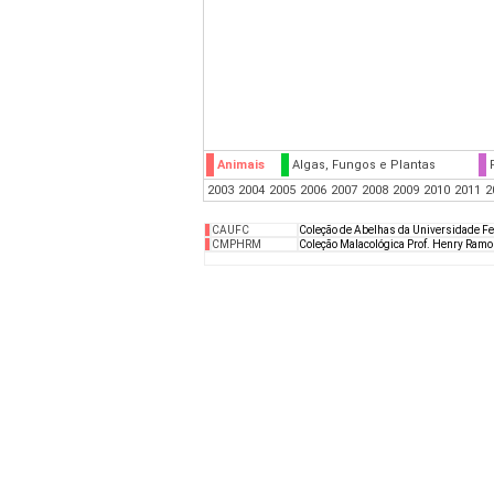
Animais
Algas, Fungos e Plantas
2003
2004
2005
2006
2007
2008
2009
2010
2011
2
CAUFC
Coleção de Abelhas da Universidade Fe
CMPHRM
Coleção Malacológica Prof. Henry Ramo