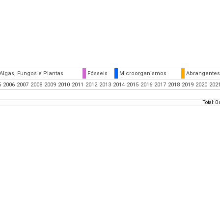
Algas, Fungos e Plantas
Fósseis
Microorganismos
Abrangentes
5
2006
2007
2008
2009
2010
2011
2012
2013
2014
2015
2016
2017
2018
2019
2020
202
Total: 