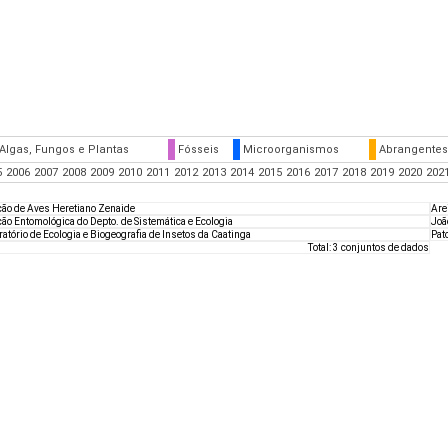
Algas, Fungos e Plantas
Fósseis
Microorganismos
Abrangentes
5
2006
2007
2008
2009
2010
2011
2012
2013
2014
2015
2016
2017
2018
2019
2020
202
ção de Aves Heretiano Zenaide
Are
ão Entomológica do Depto. de Sistemática e Ecologia
Joã
atório de Ecologia e Biogeografia de Insetos da Caatinga
Pat
Total: 3 conjuntos de dados