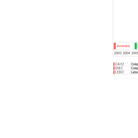
Animais
2003
2004
200
CAHZ
Cole
DSEC
Coleç
LEBIC
Labor