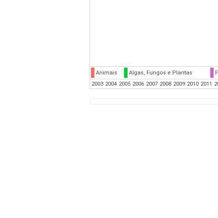
Animais
Algas, Fungos e Plantas
F
2003
2004
2005
2006
2007
2008
2009
2010
2011
2