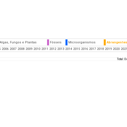
Algas, Fungos e Plantas
Fósseis
Microorganismos
Abrangentes
5
2006
2007
2008
2009
2010
2011
2012
2013
2014
2015
2016
2017
2018
2019
2020
202
Total: 