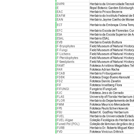
DVPR
Herbário da Universidade Tecnol
E
Royal Botanic Garden Edinburg
EAC
Herbário Prisco Bezerra
EAFM
Herbário do Instituto Federal de
EAN
Herbário Jayme Coelho de Mora
ECT
Herbário da Embrapa Clima Tem
EFC
Herbário Escola de Florestas Cur
ESA
Herbário da Escola Superior de A
ESAL
Herbário ESAL
EVB
Herbário Evaldo Buttura
F-Bryophytes
Field Museum of Natural History
F-Fungi
Field Museum of Natural History
F-Lichens
Field Museum of Natural History
F-Pteridophytes
Field Museum of Natural History 
F-Seedplants
Field Museum of Natural History 
FAMT
Fototeca Aristônio Magalhães Te
FAR
Fototeca Adrian Rocha
FCAB
Herbário Friburguense
FDBK
Fototeca Diogo Bueno Kanouté
FDZ
Fototeca Danilo Zavatin
FIF
Fototeca Inselberg Flora
FIFUNGI
Fungário IFungiLab
FJC
Fototeca Jess do Cerrado
FLAS
University of Florida Herbarium
FLOR
Herbário do Departamento de Bot
FMM
Fototeca Mauricio Mercadante
FPS
Fototeca Paulo Schwirkowski
FSU
Robert K. Godfrey Herbarium
FUEL
Herbário da Universidade Estadu
FUEL-Algae
Coleção Ficológica do Herbário 
Funed-Pol (POL)
Coleção de lâminas de grãos de 
FURB
Herbário Dr. Roberto Miguel Klei
FVD
Fototeca Vinícius Dittrich