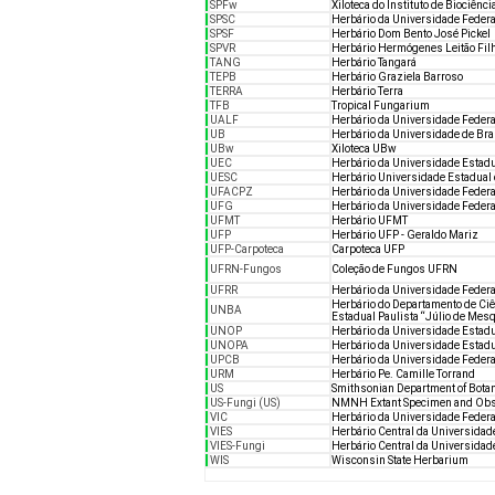
SPFw
Xiloteca do Instituto de Biociênc
SPSC
Herbário da Universidade Federa
SPSF
Herbário Dom Bento José Pickel
SPVR
Herbário Hermógenes Leitão Fil
TANG
Herbário Tangará
TEPB
Herbário Graziela Barroso
TERRA
Herbário Terra
TFB
Tropical Fungarium
UALF
Herbário da Universidade Federa
UB
Herbário da Universidade de Bra
UBw
Xiloteca UBw
UEC
Herbário da Universidade Estad
UESC
Herbário Universidade Estadual 
UFACPZ
Herbário da Universidade Federa
UFG
Herbário da Universidade Federa
UFMT
Herbário UFMT
UFP
Herbário UFP - Geraldo Mariz
UFP-Carpoteca
Carpoteca UFP
UFRN-Fungos
Coleção de Fungos UFRN
UFRR
Herbário da Universidade Federa
Herbário do Departamento de Ci
UNBA
Estadual Paulista “Júlio de Mesq
UNOP
Herbário da Universidade Estadu
UNOPA
Herbário da Universidade Estadu
UPCB
Herbário da Universidade Federa
URM
Herbário Pe. Camille Torrand
US
Smithsonian Department of Botan
US-Fungi (US)
NMNH Extant Specimen and Obs
VIC
Herbário da Universidade Federa
VIES
Herbário Central da Universidade
VIES-Fungi
Herbário Central da Universidade
WIS
Wisconsin State Herbarium