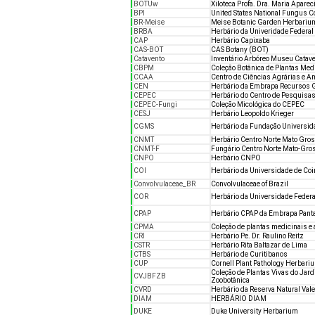
BOTUw
Xiloteca Profa. Dra. Maria Apare
BPI
United States National Fungus C
BR-Meise
Meise Botanic Garden Herbariu
BRBA
Herbário da Univeridade Federal
CAP
Herbário Capixaba
CAS-BOT
CAS Botany (BOT)
Catavento
Inventário Arbóreo Museu Catav
CBPM
Coleção Botânica de Plantas Med
CCAA
Centro de Ciências Agrárias e A
CEN
Herbário da Embrapa Recursos G
CEPEC
Herbário do Centro de Pesquisa
CEPEC-Fungi
Coleção Micológica do CEPEC
CESJ
Herbário Leopoldo Krieger
CGMS
Herbário da Fundação Universida
CNMT
Herbário Centro Norte Mato Gro
CNMT-F
Fungário Centro Norte Mato-Gr
CNPO
Herbário CNPO
COI
Herbário da Universidade de Co
Convolvulaceae_BR
Convolvulaceae of Brazil
COR
Herbário da Universidade Federa
CPAP
Herbário CPAP da Embrapa Pant
CPMA
Coleção de plantas medicinais e
CRI
Herbário Pe. Dr. Raulino Reitz
CSTR
Herbário Rita Baltazar de Lima
CTBS
Herbário de Curitibanos
CUP
Cornell Plant Pathology Herbari
Coleção de Plantas Vivas do Jar
CVJBFZB
Zoobotânica
CVRD
Herbário da Reserva Natural Vale
DIAM
HERBÁRIO DIAM
DUKE
Duke University Herbarium