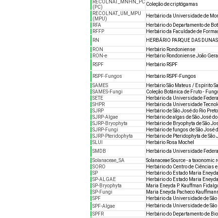
RECOLNAT_MNHN_PC
Coleção de criptógamas
(PC)
RECOLNAT_UM_MPU
Herbário da Universidade de Mon
(MPU)
RFA
Herbário do Departamento de Botâ
RFFP
Herbário da Faculdade de Forma
RN
HERBÁRIO PARQUE DAS DUNAS
RON
Herbário Rondoniense
RON-e
Herbário Rondoniense João Geral
RSPF
Herbário RSPF
RSPF-Fungos
Herbário RSPF-Fungos
SAMES
Herbário São Mateus / Espírito S
SAMES-Fungi
Coleção Botânica de Fruto - Fung
SETE
Herbário da Universidade Federa
SHPR
Herbário da Universidade Tecnol
SJRP
Herbário de São José do Rio Preto
SJRP-Algae
Herbário de algas de São José do 
SJRP-Bryophyta
Herbário de Bryophyta de São Jos
SJRP-Fungi
Herbário de fungos de São José d
SJRP-Pteridophyta
Herbário de Pteridophyta de São 
SLUI
Herbário Rosa Mochel
SMDB
Herbário da Universidade Federa
Solanaceae_SA
Solanaceae Source - a taxonomic 
SORO
Herbário do Centro de Ciências e
SP
Herbário do Estado Maria Eneyda
SP-ALGAE
Herbário do Estado Maria Eneyda
SP-Bryophyta
Maria Eneyda P. Kauffman Fidalg
SP-Fungi
Maria Eneyda Pacheco Kauffmann
SPF
Herbário da Universidade de São
Herbário da Universidade de São 
SPF-Algae
SPFR
Herbário do Departamento de Bi