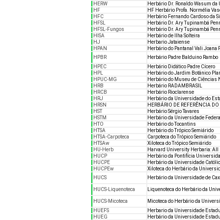
HERW
Herbário Dr. Ronaldo Wasum da Un
HF
HF Herbário Profa. Normélia Va
HFC
Herbário Fernando Cardoso da Si
HFSL
Herbário Dr. Ary Tupinambá Pen
HFSL-Fungos
Herbário Dr. Ary Tupinambá Penn
HISA
Herbário de Ilha Solteira
HJ
Herbario Jataiense
HPAN
Herbário do Pantanal Vali Joana P
HPBR
Herbário Padre Balduino Rambo
HPEC
Herbário Didático Padre Cícero
HPL
Herbário do Jardim Botânico Pl
HPUC-MG
Herbário do Museu de Ciências 
HRB
Herbário RADAMBRASIL
HRCB
Herbário Rioclarense
HRJ
Herbário da Universidade do Esta
HRSN
HERBÁRIO DE REFERÊNCIA DO
HST
Herbário Sérgio Tavares
HSTM
Herbário da Universidade Federa
HTO
Herbário do Tocantins
HTSA
Herbário do Trópico Semiárido
HTSA-Carpoteca
Carpoteca do Trópico Semiárido
HTSAw
Xiloteca do Trópico Semiárido
HU-Herb
Harvard University Herbaria: All
HUCP
Herbário da Pontifícia Universid
HUCPE
Herbário da Universidade Catól
HUCPEw
Xiloteca do Herbário da Univers
HUCS
Herbário da Universidade de Cax
HUCS-Liquenoteca
Liquenoteca do Herbário da Univ
HUCS-Micoteca
Micoteca do Herbário da Univers
HUEFS
Herbario da Universidade Estadu
HUEG
Herbário da Universidade Estadu