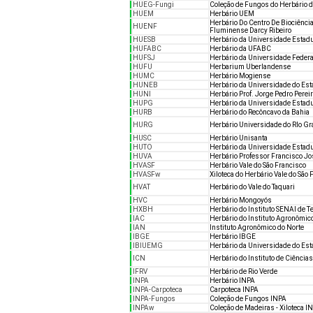
HUEG-Fungi
Coleção de Fungos do Herbário d
HUEM
Herbário UEM
Herbário Do Centro De Biociênci
HUENF
Fluminense Darcy Ribeiro
HUESB
Herbário da Universidade Estadu
HUFABC
Herbário da UFABC
HUFSJ
Herbário da Universidade Federal
HUFU
Herbarium Uberlandense
HUMC
Herbário Mogiense
HUNEB
Herbário da Universidade do Est
HUNI
Herbário Prof. Jorge Pedro Perei
HUPG
Herbário da Universidade Estad
HURB
Herbário do Recôncavo da Bahia
HURG
Herbário Universidade do RIo G
HUSC
Herbário Unisanta
HUTO
Herbário da Universidade Estadu
HUVA
Herbário Professor Francisco J
HVASF
Herbário Vale do São Francisco
HVASFw
Xiloteca do Herbário Vale do São 
HVAT
Herbário do Vale do Taquari
HVC
Herbário Mongoyós
HXBH
Herbário do Instituto SENAI de 
IAC
Herbário do Instituto Agronômi
IAN
Instituto Agronômico do Norte
IBGE
Herbário IBGE
IBIUEMG
Herbário da Universidade do Esta
ICN
Herbário do Instituto de Ciência
IFRV
Herbário de Rio Verde
INPA
Herbário INPA
INPA-Carpoteca
Carpoteca INPA
INPA-Fungos
Coleção de Fungos INPA
INPAw
Coleção de Madeiras - Xiloteca I