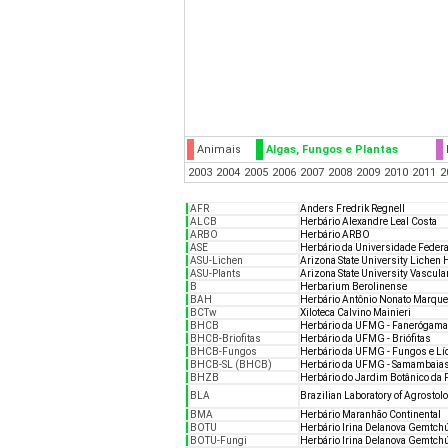
Animais
Algas, Fungos e Plantas
2003
2004
2005
2006
2007
2008
2009
2010
2011
2
AFR
Anders Fredrik Regnell
ALCB
Herbário Alexandre Leal Costa
ARBO
Herbário ARBO
ASE
Herbário da Universidade Federa
ASU-Lichen
Arizona State University Lichen
ASU-Plants
Arizona State University Vascul
B
Herbarium Berolinense
BAH
Herbário Antônio Nonato Marqu
BCTw
Xiloteca Calvino Mainieri
BHCB
Herbário da UFMG - Fanerógama
BHCB-Briofitas
Herbário da UFMG - Briófitas
BHCB-Fungos
Herbário da UFMG - Fungos e L
BHCB-SL (BHCB)
Herbário da UFMG - Samambaias 
BHZB
Herbário do Jardim Botânico da
BLA
Brazilian Laboratory of Agrostol
BMA
Herbário Maranhão Continental
BOTU
Herbário Irina Delanova Gemtch
BOTU-Fungi
Herbário Irina Delanova Gemtchú