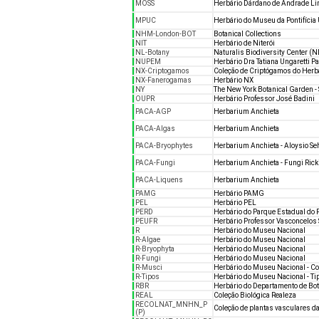
MOSS
Herbário Dárdano de Andrade L
MPUC
Herbário do Museu da Pontifícia 
NHM-London-BOT
Botanical Collections
NIT
Herbário de Niterói
NL-Botany
Naturalis Biodiversity Center (N
NUPEM
Herbário Dra Tatiana Ungaretti P
NX-Criptogamos
Coleção de Criptógamos do Herbá
NX-Fanerogamas
Herbário NX
NY
The New York Botanical Garden -
OUPR
Herbário Professor José Badini
PACA-AGP
Herbarium Anchieta
PACA-Algas
Herbarium Anchieta
PACA-Bryophytes
Herbarium Anchieta - Aloysio S
PACA-Fungi
Herbarium Anchieta - Fungi Rick
PACA-Liquens
Herbarium Anchieta
PAMG
Herbário PAMG
PEL
Herbário PEL
PERD
Herbário do Parque Estadual do 
PEUFR
Herbário Professor Vasconcelos
R
Herbário do Museu Nacional
R-Algae
Herbário do Museu Nacional
R-Bryophyta
Herbário do Museu Nacional
R-Fungi
Herbário do Museu Nacional
R-Musci
Herbário do Museu Nacional - Col
R-Tipos
Herbário do Museu Nacional - Ti
RBR
Herbário do Departamento de Botâ
REAL
Coleção Biológica Realeza
RECOLNAT_MNHN_P
Coleção de plantas vasculares d
(P)