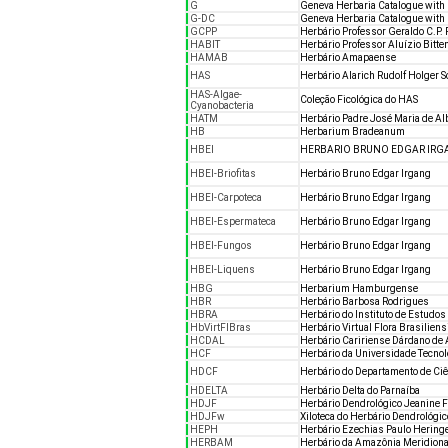
G
Geneva Herbaria Catalogue with 
G-DC
Geneva Herbaria Catalogue with 
GCPP
Herbário Professor Geraldo C.P. 
HABIT
Herbário Professor Aluízio Bitte
HAMAB
Herbário Amapaense
HAS
Herbário Alarich Rudolf Holger S
HAS-Algae-
Coleção Ficológica do HAS
Cyanobacteria
HATM
Herbário Padre José Maria de A
HB
Herbarium Bradeanum
HBEI
HERBARIO BRUNO EDGAR IR
HBEI-Briofitas
Herbário Bruno Edgar Irgang
HBEI-Carpoteca
Herbário Bruno Edgar Irgang
HBEI-Espermateca
Herbário Bruno Edgar Irgang
HBEI-Fungos
Herbário Bruno Edgar Irgang
HBEI-Liquens
Herbário Bruno Edgar Irgang
HBG
Herbarium Hamburgense
HBR
Herbário Barbosa Rodrigues
HBRA
Herbário do Instituto de Estudos
HbVirtFlBras
Herbário Virtual Flora Brasiliens
HCDAL
Herbário Caririense Dárdano de
HCF
Herbário da Universidade Tecno
HDCF
Herbário do Departamento de Ciê
HDELTA
Herbário Delta do Parnaíba
HDJF
Herbário Dendrológico Jeanine Fe
HDJFw
Xiloteca do Herbário Dendrológico
HEPH
Herbário Ezechias Paulo Hering
HERBAM
Herbário da Amazônia Meridiona