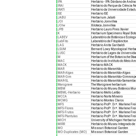
IPA
Herbário - IPA Dárdano de Andra
IRAI
Herbário do Parque da Ciência N
IRATI
Herbário da Universidade Estadu
ISE
Herbário ISE
JABU
Herbarium Jaboti
JOI
Herbário Joinvillea
JOIw
Xiloteca Joinvillea
JPB
Herbário Lauro Pires Xavier
K
Herbarium Specimens Royal Bot
LABEV
Laboratório de Botânica e Ecologi
LabFito
Laboratório de Fitoplâncton
LAG
Herbário Anita Garibaldi
LSUM
Bernard Lowy Mycological Herb
LUSC
Herbário de Lages da Universida
M
Herbarium of the Botanische S
MAC
Herbário do Instituto do Meio A
MACK
Herbário MACK
MAR
Herbário do Maranhão
MAR-Algas
Herbário do Maranhão-Algas
MAR-Gim
Herbário do Maranhão-Gimnos
MAR-SL
Herbário do Maranhão-Samambaia
Marcgrave
The Marcgrave herbarium
MBM
Herbário do Museu Botânico Mun
MBML-Herbario
Herbário Mello Leitão
MCCA
Herbário Norte Mineiro
MCMG
Herbário Montes Claros
MFS
Herbário Profª. Drª. Marlene Frei
MFS-Flores
Herbário Profª. Drª. Marlene Frei
MFS-Frutos
Herbário Profª. Drª. Marlene Frei
MFS-Plantulas
Herbário Profª. Drª. Marlene Frei
MICH
University of Michigan Herbari
MIRR
Herbário do Museu Integrado de
MO
Missouri Botanical Garden
MO-Duplicates (MO)
Missouri Botanical Garden