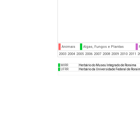
Animais
Algas, Fungos e Plantas
2003
2004
2005
2006
2007
2008
2009
2010
2011
2
MIRR
Herbário do Museu Integrado de Roraima
UFRR
Herbário da Universidade Federal de Rorai