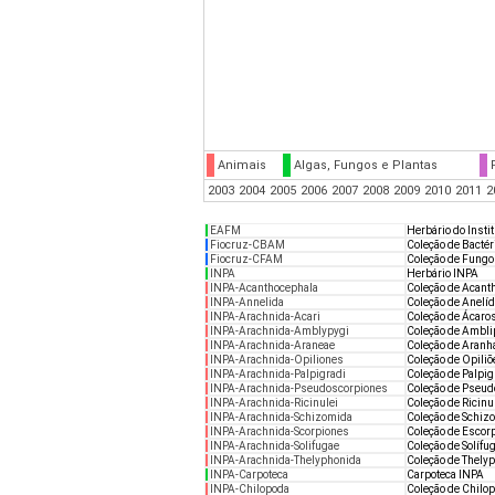
Animais
Algas, Fungos e Plantas
2003
2004
2005
2006
2007
2008
2009
2010
2011
2
EAFM
Herbário do Insti
Fiocruz-CBAM
Coleção de Bacté
Fiocruz-CFAM
Coleção de Fung
INPA
Herbário INPA
INPA-Acanthocephala
Coleção de Acant
INPA-Annelida
Coleção de Anelí
INPA-Arachnida-Acari
Coleção de Ácaro
INPA-Arachnida-Amblypygi
Coleção de Ambli
INPA-Arachnida-Araneae
Coleção de Aranh
INPA-Arachnida-Opiliones
Coleção de Opili
INPA-Arachnida-Palpigradi
Coleção de Palpig
INPA-Arachnida-Pseudoscorpiones
Coleção de Pseud
INPA-Arachnida-Ricinulei
Coleção de Ricinu
INPA-Arachnida-Schizomida
Coleção de Schiz
INPA-Arachnida-Scorpiones
Coleção de Escor
INPA-Arachnida-Solifugae
Coleção de Solífu
INPA-Arachnida-Thelyphonida
Coleção de Thely
INPA-Carpoteca
Carpoteca INPA
INPA-Chilopoda
Coleção de Chilo