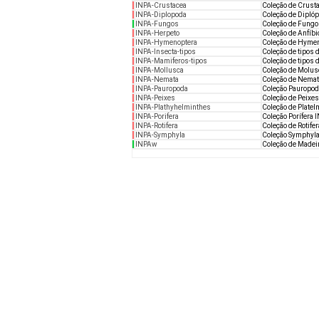
INPA-Crustacea
Coleção de Crust
INPA-Diplopoda
Coleção de Dipló
INPA-Fungos
Coleção de Fungo
INPA-Herpeto
Coleção de Anfíbi
INPA-Hymenoptera
Coleção de Hyme
INPA-Insecta-tipos
Coleção de tipos 
INPA-Mamiferos-tipos
Coleção de tipos
INPA-Mollusca
Coleção de Molus
INPA-Nemata
Coleção de Nemat
INPA-Pauropoda
Coleção Pauropod
INPA-Peixes
Coleção de Peixe
INPA-Plathyhelminthes
Coleção de Plate
INPA-Porifera
Coleção Porífera 
INPA-Rotifera
Coleção de Rotife
INPA-Symphyla
Coleção Symphyl
INPAw
Coleção de Madeir