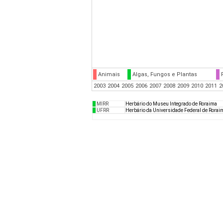
Animais
Algas, Fungos e Plantas
2003
2004
2005
2006
2007
2008
2009
2010
2011
2
MIRR
Herbário do Museu Integrado de Roraima
UFRR
Herbário da Universidade Federal de Rorai