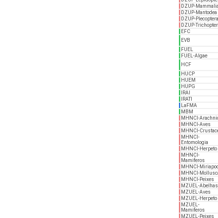
DZUP-Mammali
DZUP-Mantodea
DZUP-Plecopter
DZUP-Trichopter
EFC
EVB
FUEL
FUEL-Algae
HCF
HUCP
HUEM
HUPG
IRAI
IRATI
LaFMA
MBM
MHNCI-Arachni
MHNCI-Aves
MHNCI-Crustac
MHNCI-
Entomologia
MHNCI-Herpeto
MHNCI-
Mamiferos
MHNCI-Miriapo
MHNCI-Mollusc
MHNCI-Peixes
MZUEL-Abelhas
MZUEL-Aves
MZUEL-Herpeto
MZUEL-
Mamiferos
MZUEL-Peixes