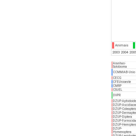
Animais
2003
2004
200
Aranhas-
Solobioma
CCMMIAB-Unio
CECG
CFEUnioeste
CMRP
CSUEL
DVPR
DZUP-Aphidoid
DZUP-Ascidiace
DZUP-Coleopter
DZUP-Dermapte
DZUP-Diptera
DZUP-Formicida
DZUP-Hemipter
DZUP-
Hymenoptera
DZUP-Lepidopte