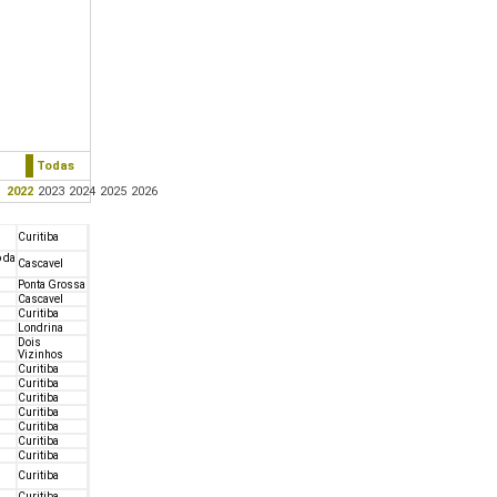
Todas
1
2022
2023
2024
2025
2026
Curitiba
o da
Cascavel
Ponta Grossa
Cascavel
Curitiba
Londrina
Dois
Vizinhos
Curitiba
Curitiba
Curitiba
Curitiba
Curitiba
Curitiba
Curitiba
Curitiba
Curitiba