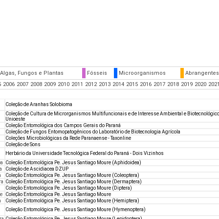
Algas, Fungos e Plantas
Fósseis
Microorganismos
Abrangentes
5
2006
2007
2008
2009
2010
2011
2012
2013
2014
2015
2016
2017
2018
2019
2020
202
Coleção de Aranhas Solobioma
Coleção de Cultura de Microrganismos Multifuncionais e de Interesse Ambiental e Biotecnológic
Unioeste
Coleção Entomológica dos Campos Gerais do Paraná
Coleção de Fungos Entomopatogênicos do Laboratório de Biotecnologia Agrícola
Coleções Microbiológicas da Rede Paranaense - Taxonline
Coleção de Sons
Herbário da Universidade Tecnológica Federal do Paraná - Dois Vizinhos
ea
Coleção Entomológica Pe. Jesus Santiago Moure (Aphidoidea)
a
Coleção de Ascidiacea DZUP
a
Coleção Entomológica Pe. Jesus Santiago Moure (Coleoptera)
ra
Coleção Entomológica Pe. Jesus Santiago Moure (Dermaptera)
Coleção Entomológica Pe. Jesus Santiago Moure (Diptera)
e
Coleção Entomológica Pe. Jesus Santiago Moure
a
Coleção Entomológica Pe. Jesus Santiago Moure (Hemiptera)
Coleção Entomológica Pe. Jesus Santiago Moure (Hymenoptera)
ra
Coleção Entomológica Pe. Jesus Santiago Moure (Lepidoptera)