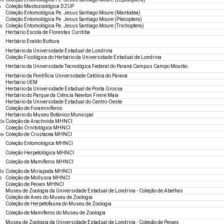
a
Coleção Mastozoológica DZUP
Coleção Entomológica Pe. Jesus Santiago Moure (Mantodea)
a
Coleção Entomológica Pe. Jesus Santiago Moure (Plecoptera)
a
Coleção Entomológica Pe. Jesus Santiago Moure (Trichoptera)
Herbário Escola de Florestas Curitiba
Herbário Evaldo Buttura
Herbário da Universidade Estadual de Londrina
Coleção Ficológica do Herbário da Universidade Estadual de Londrina
Herbário da Universidade Tecnológica Federal do Paraná Campus Campo Mourão
Herbário da Pontifícia Universidade Católica do Paraná
Herbário UEM
Herbário da Universidade Estadual de Ponta Grossa
Herbário do Parque da Ciência Newton Freire Maia
Herbário da Universidade Estadual do Centro-Oeste
Coleção de Foraminíferos
Herbário do Museu Botânico Municipal
da
Coleção de Arachnida MHNCI
Coleção Ornitológica MHNCI
ea
Coleção de Crustacea MHNCI
Coleção Entomológica MHNCI
Coleção Herpetológica MHNCI
Coleção de Mamíferos MHNCI
da
Coleção de Miriapoda MHNCI
a
Coleção de Mollusca MHNCI
Coleção de Peixes MHNCI
Museu de Zoologia da Universidade Estadual de Londrina - Coleção de Abelhas
Coleção de Aves do Museu de Zoologia
Coleção de Herpetofauna do Museu de Zoologia
Coleção de Mamíferos do Museu de Zoologia
Museu de Zoologia da Universidade Estadual de Londrina - Coleção de Peixes