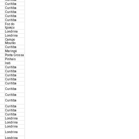
Curitiba
Curitiba
Curitiba
Curitiba
Curitiba
Foz do
Iguaçu
Londrina
Londrina
Campo
Mourão
Curitiba
Maringá
Ponta Grossa
Pinhais
Irati
Curitiba
Curitiba
Curitiba
Curitiba
Curitiba
Curitiba
Curitiba
Curitiba
Curitiba
Curitiba
Curitiba
Londrina
Londrina
Londrina
Londrina
Londrina