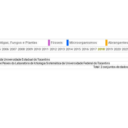
Algas, Fungos e Plantas
Fósseis
Microorganismos
Abrangentes
5
2006
2007
2008
2009
2010
2011
2012
2013
2014
2015
2016
2017
2018
2019
2020
202
 da Universidade Estadual do Tocantins
e Peixes do Laboratório de Ictiologia Sistemática da Universidade Federal do Tocantins
Total: 2 conjuntos de dados