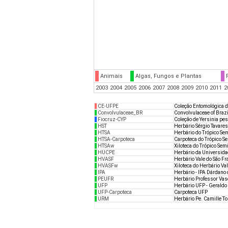
Animais
Algas, Fungos e Plantas
2003
2004
2005
2006
2007
2008
2009
2010
2011
2
CE-UFPE
Coleção Entomológica 
Convolvulaceae_BR
Convolvulaceae of Brazi
Fiocruz-CYP
Coleção de Yersinia pes
HST
Herbário Sérgio Tavares
HTSA
Herbário do Trópico Se
HTSA-Carpoteca
Carpoteca do Trópico S
HTSAw
Xiloteca do Trópico Sem
HUCPE
Herbário da Universida
HVASF
Herbário Vale do São Fr
HVASFw
Xiloteca do Herbário Va
IPA
Herbário - IPA Dárdano
PEUFR
Herbário Professor Vas
UFP
Herbário UFP - Geraldo
UFP-Carpoteca
Carpoteca UFP
URM
Herbário Pe. Camille T