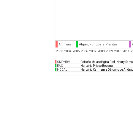
Animais
Algas, Fungos e Plantas
2003
2004
2005
2006
2007
2008
2009
2010
2011
2
CMPHRM
Coleção Malacológica Prof. Henry Ramo
EAC
Herbário Prisco Bezerra
HCDAL
Herbário Caririense Dárdano de Andra