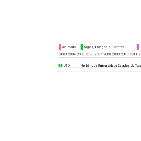
Animais
Algas, Fungos e Plantas
2003
2004
2005
2006
2007
2008
2009
2010
2011
2
HUTO
Herbário da Universidade Estadual do Toc