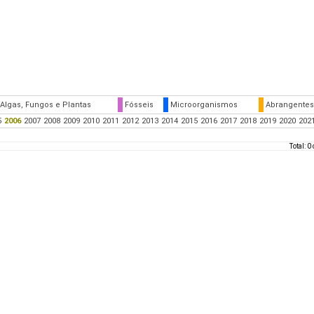
Algas, Fungos e Plantas
Fósseis
Microorganismos
Abrangentes
5
2006
2007
2008
2009
2010
2011
2012
2013
2014
2015
2016
2017
2018
2019
2020
202
Total: 