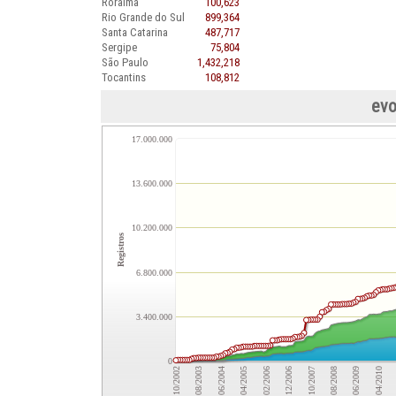
Roraima
100,623
Rio Grande do Sul
899,364
Santa Catarina
487,717
Sergipe
75,804
São Paulo
1,432,218
Tocantins
108,812
evo
17.000.000
13.600.000
10.200.000
Registros
6.800.000
3.400.000
0
10/2002
08/2003
06/2004
04/2005
02/2006
12/2006
10/2007
08/2008
06/2009
04/2010